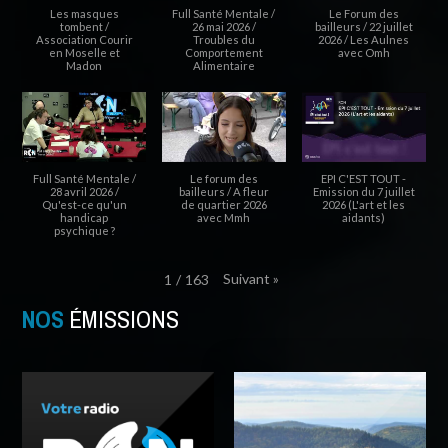
Les masques
Full Santé Mentale /
Le Forum des
tombent /
26 mai 2026 /
bailleurs / 22 juillet
Association Courir
Troubles du
2026 / Les Aulnes
en Moselle et
Comportement
avec Omh
Madon
Alimentaire
Full Santé Mentale /
Le forum des
EPI C'EST TOUT -
28 avril 2026 /
bailleurs / A fleur
Emission du 7 juillet
Qu'est-ce qu'un
de quartier 2026
2026 (L'art et les
handicap
avec Mmh
aidants)
psychique ?
Suivant
»
1
/
163
NOS
ÉMISSIONS