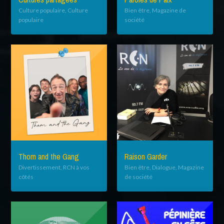
Culture populaire, Culture
Bien être, Magazine de
populaire
société
Thom and the Gang
Raison Garder
Divertissement, RCN à vos
Bien être, Dialogue, Magazine
côtés
de société