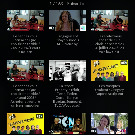
Suivant
»
1
/
163
Le rendez vous
Langagement
Le rendez vous
conso de Que
Citoyen avec la
conso de Que
choisir ensemble /
MJC Nomeny
choisir ensemble /
7 aout 2026 / L'eau à
31 juillet 2026 / Les
la maison.
vols low Cost.
Le rendez vous
La Street -
Les masques
conso de Que
Freestyle (Ektir,
tombent / Grégory
choisir ensemble /
Téma, Zeden,
Dupont, sculpteur
14 aout 2026 /
Gomar, Ikaryus,
Acheter et vendre
Bogdan, Songeant,
un bien immobilier
TLO, Woodsdad)