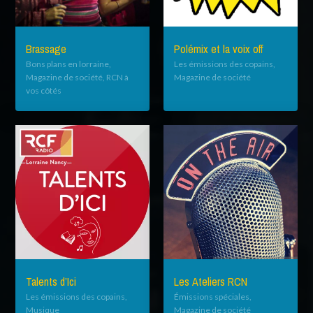
Brassage
Polémix et la voix off
Bons plans en lorraine,
Les émissions des copains,
Magazine de société, RCN à
Magazine de société
vos côtés
Talents d’Ici
Les Ateliers RCN
Les émissions des copains,
Émissions spéciales,
Musique
Magazine de société