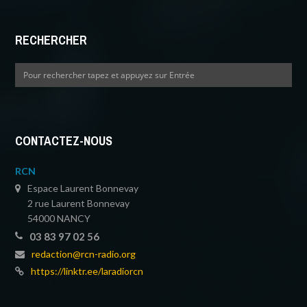
RECHERCHER
CONTACTEZ-NOUS
RCN
Espace Laurent Bonnevay
2 rue Laurent Bonnevay
54000 NANCY
03 83 97 02 56
redaction@rcn-radio.org
https://linktr.ee/laradiorcn