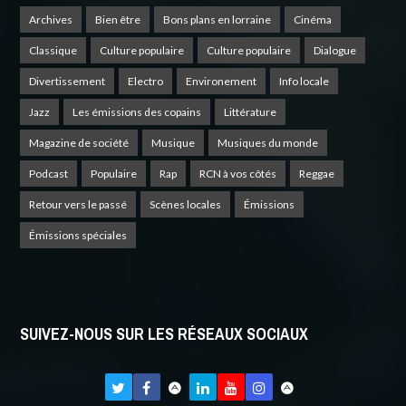
Archives
Bien être
Bons plans en lorraine
Cinéma
Classique
Culture populaire
Culture populaire
Dialogue
Divertissement
Electro
Environement
Info locale
Jazz
Les émissions des copains
Littérature
Magazine de société
Musique
Musiques du monde
Podcast
Populaire
Rap
RCN à vos côtés
Reggae
Retour vers le passé
Scènes locales
Émissions
Émissions spéciales
SUIVEZ-NOUS SUR LES RÉSEAUX SOCIAUX