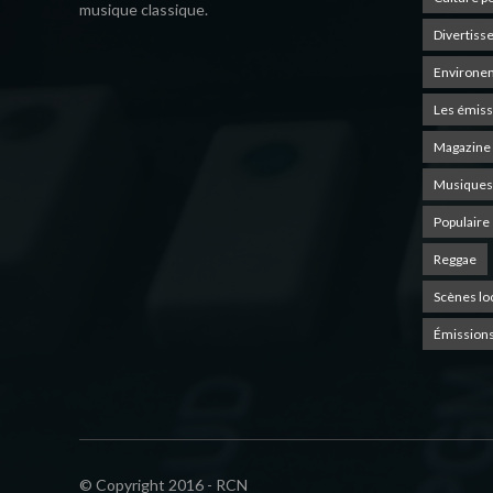
musique classique.
Divertiss
Environe
Les émiss
Magazine 
Musiques
Populaire
Reggae
Scènes lo
Émissions
© Copyright 2016 - RCN