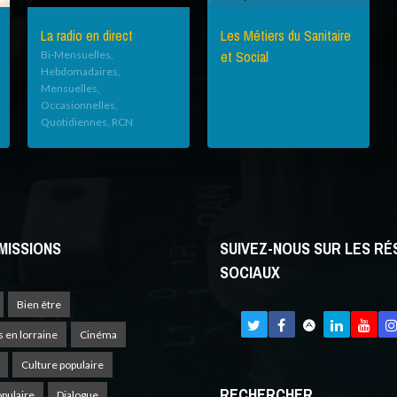
La radio en direct
Les Métiers du Sanitaire
et Social
Bi-Mensuelles,
Hebdomadaires,
Mensuelles,
Occasionnelles,
Quotidiennes, RCN
MISSIONS
SUIVEZ-NOUS SUR LES R
SOCIAUX
Bien être
s en lorraine
Cinéma
Culture populaire
RECHERCHER
opulaire
Dialogue