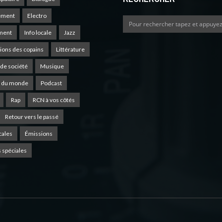
ement
Electro
ment
Info locale
Jazz
ions des copains
Littérature
de société
Musique
 du monde
Podcast
Rap
RCN à vos côtés
Retour vers le passé
cales
Émissions
 spéciales