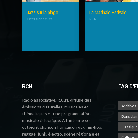
Jazz sur la plage
La Matinale Estivale
Occasionnelles
RCN
RCN
TAG D’E
Radio associative, R.C.N. diffuse des
Archives
émissions culturelles, musicales et
thématiques et une programmation
Bons plan
musicale éclectique. A l’antenne se
côtoient chanson française, rock, hip-hop,
Classique
reggae, funk, électro, scène régionale et
Culture p