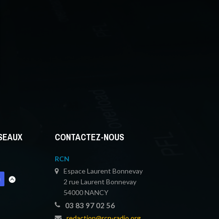
ÉSEAUX
CONTACTEZ-NOUS
RCN
Espace Laurent Bonnevay
2 rue Laurent Bonnevay
54000 NANCY
03 83 97 02 56
redaction@rcn-radio.org