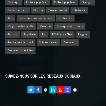
Classique
Culture populaire
Culture populaire
Dialogue
Divertissement
Electro
Environement
Info locale
Jazz
Les émissions des copains
Littérature
Magazine de société
Musique
Musiques du monde
Podcast
Populaire
Rap
RCN à vos côtés
Reggae
Retour vers le passé
Scènes locales
Émissions
Émissions spéciales
SUIVEZ-NOUS SUR LES RÉSEAUX SOCIAUX