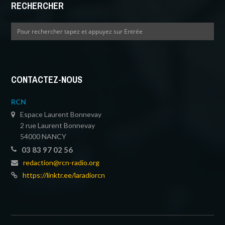
RECHERCHER
CONTACTEZ-NOUS
RCN
Espace Laurent Bonnevay
2 rue Laurent Bonnevay
54000 NANCY
03 83 97 02 56
redaction@rcn-radio.org
https://linktr.ee/laradiorcn