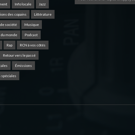
ment
Info locale
Jazz
ions des copains
Littérature
de société
Musique
 du monde
Podcast
Rap
RCN à vos côtés
Retour vers le passé
cales
Émissions
 spéciales