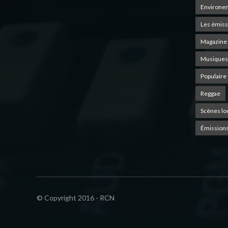
Environe
Les émiss
Magazine 
Musiques
Populaire
Reggae
Scènes lo
Émissions
© Copyright 2016 - RCN