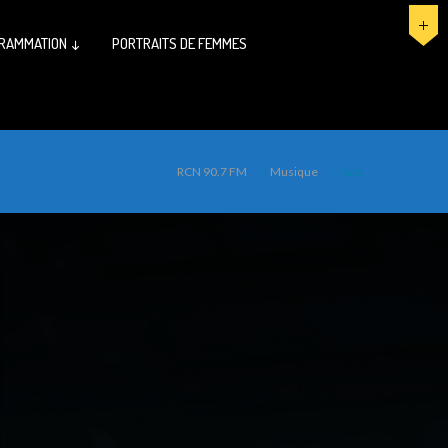
RAMMATION ↓
PORTRAITS DE FEMMES
RCN 90.7 FM
>
Musique
>
Jazz