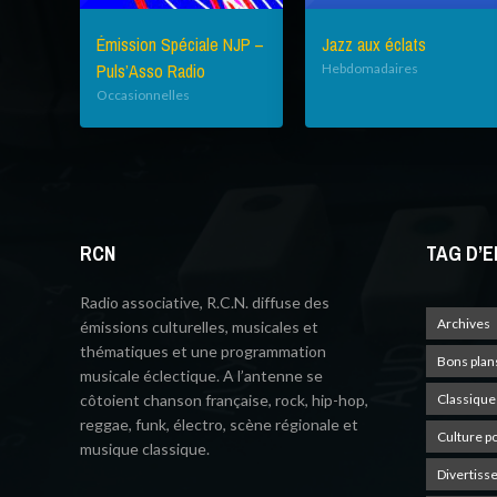
Émission Spéciale NJP –
Jazz aux éclats
Puls’Asso Radio
Hebdomadaires
Occasionnelles
RCN
TAG D’E
Radio associative, R.C.N. diffuse des
Archives
émissions culturelles, musicales et
thématiques et une programmation
Bons plan
musicale éclectique. A l’antenne se
côtoient chanson française, rock, hip-hop,
Classique
reggae, funk, électro, scène régionale et
Culture p
musique classique.
Divertiss