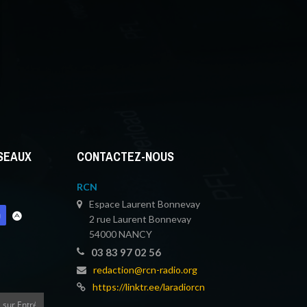
ÉSEAUX
CONTACTEZ-NOUS
RCN
Espace Laurent Bonnevay
2 rue Laurent Bonnevay
54000 NANCY
03 83 97 02 56
redaction@rcn-radio.org
https://linktr.ee/laradiorcn