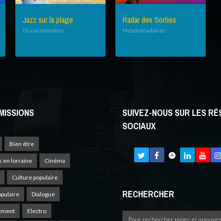
Jazz sur la plage
Radar des Sorties
Occasionnelles
Hebdomadaires
MISSIONS
SUIVEZ-NOUS SUR LES R
SOCIAUX
Bien être
s en lorraine
Cinéma
Culture populaire
RECHERCHER
opulaire
Dialogue
ement
Electro