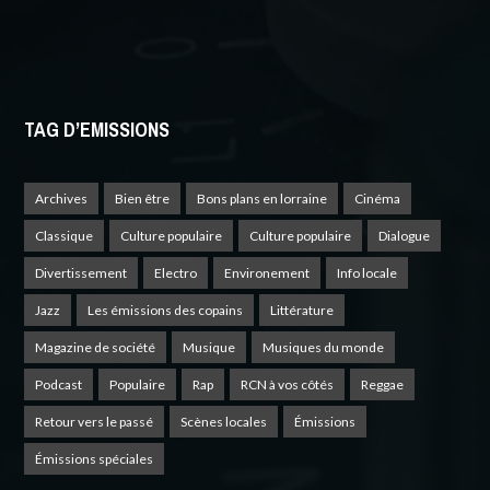
TAG D’EMISSIONS
Archives
Bien être
Bons plans en lorraine
Cinéma
Classique
Culture populaire
Culture populaire
Dialogue
Divertissement
Electro
Environement
Info locale
Jazz
Les émissions des copains
Littérature
Magazine de société
Musique
Musiques du monde
Podcast
Populaire
Rap
RCN à vos côtés
Reggae
Retour vers le passé
Scènes locales
Émissions
Émissions spéciales