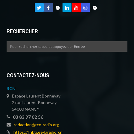
RECHERCHER
CONTACTEZ-NOUS
RCN
Espace Laurent Bonnevay
2 rue Laurent Bonnevay
54000 NANCY
03 83 97 02 56
redaction@rcn-radio.org
https://linktr.ee/laradiorcn