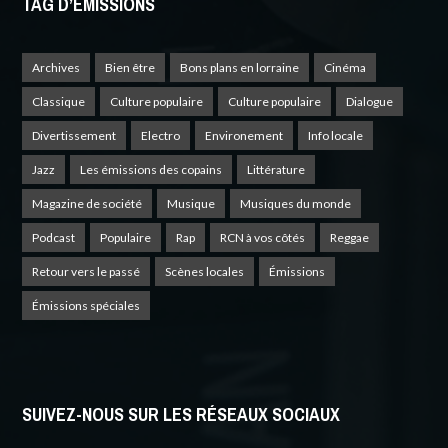
TAG D’EMISSIONS
Archives
Bien être
Bons plans en lorraine
Cinéma
Classique
Culture populaire
Culture populaire
Dialogue
Divertissement
Electro
Environement
Info locale
Jazz
Les émissions des copains
Littérature
Magazine de société
Musique
Musiques du monde
Podcast
Populaire
Rap
RCN à vos côtés
Reggae
Retour vers le passé
Scènes locales
Émissions
Émissions spéciales
SUIVEZ-NOUS SUR LES RÉSEAUX SOCIAUX