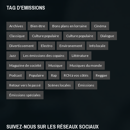
TAG D’EMISSIONS
Archives
Bien être
Bons plans en lorraine
Cinéma
Classique
Culture populaire
Culture populaire
Dialogue
Divertissement
Electro
Environement
Info locale
Jazz
Les émissions des copains
Littérature
Magazine de société
Musique
Musiques du monde
Podcast
Populaire
Rap
RCN à vos côtés
Reggae
Retour vers le passé
Scènes locales
Émissions
Émissions spéciales
SUIVEZ-NOUS SUR LES RÉSEAUX SOCIAUX