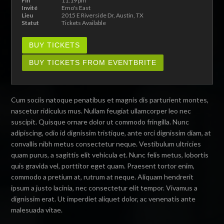
Fin
11:19 pm
Invité
Emo's East
Lieu
2015 E Riverside Dr, Austin, TX ‎
Statut
Tickets Available
BUY TICKETS
BUY TICKETS FROM EVENTBRITE
Cum sociis natoque penatibus et magnis dis parturient montes,
nascetur ridiculus mus. Nullam feugiat ullamcorper leo nec
suscipit. Quisque ornare dolor ut commodo fringilla. Nunc
adipiscing, odio id dignissim tristique, ante orci dignissim diam, at
convallis nibh metus consectetur neque. Vestibulum ultricies
quam purus, a sagittis elit vehicula et. Nunc felis metus, lobortis
quis gravida vel, porttitor eget quam. Praesent tortor enim,
commodo a pretium at, rutrum at neque. Aliquam hendrerit
ipsum a justo lacinia, nec consectetur elit tempor. Vivamus a
dignissim erat. Ut imperdiet aliquet dolor, ac venenatis ante
malesuada vitae.