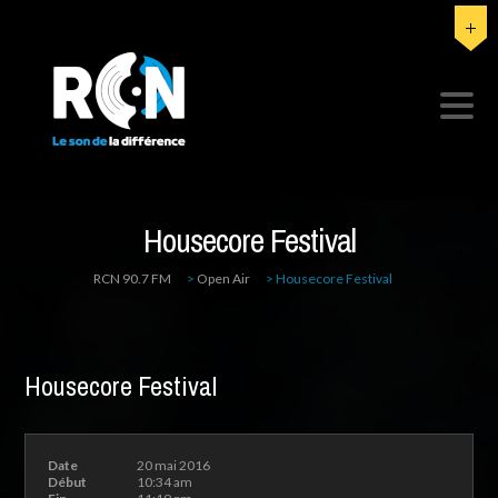
Housecore Festival
RCN 90.7 FM
>
Open Air
>
Housecore Festival
Housecore Festival
Date
20 mai 2016
Début
10:34 am