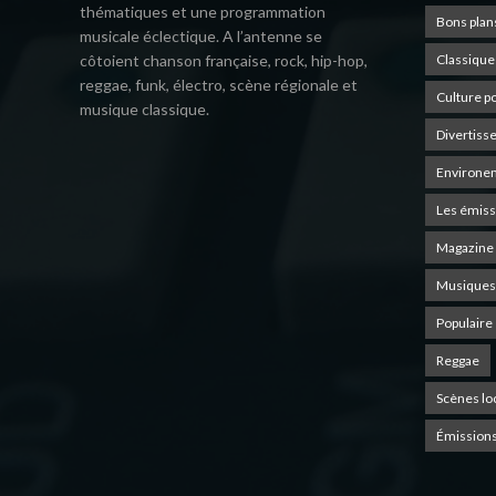
thématiques et une programmation
Bons plan
musicale éclectique. A l’antenne se
côtoient chanson française, rock, hip-hop,
Classique
reggae, funk, électro, scène régionale et
Culture p
musique classique.
Divertiss
Environe
Les émiss
Magazine 
Musiques
Populaire
Reggae
Scènes lo
Émissions