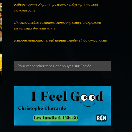
Кіберспорт в Україні: розвиток індустрії та нові
можливості
Як самостійно замінити моторну оливу: покрокова
інструкція для власників
Історія мотоциклів: від перших моделей до сучасності