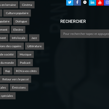
s en lorraine
Cinéma
Culture populaire
RECHERCHER
opulaire
Dialogue
ement
Electro
ment
Info locale
Jazz
ions des copains
Littérature
de société
Musique
 du monde
Podcast
Rap
RCN à vos côtés
Retour vers le passé
cales
Émissions
 spéciales