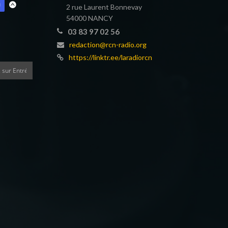
2 rue Laurent Bonnevay
54000 NANCY
03 83 97 02 56
redaction@rcn-radio.org
https://linktr.ee/laradiorcn