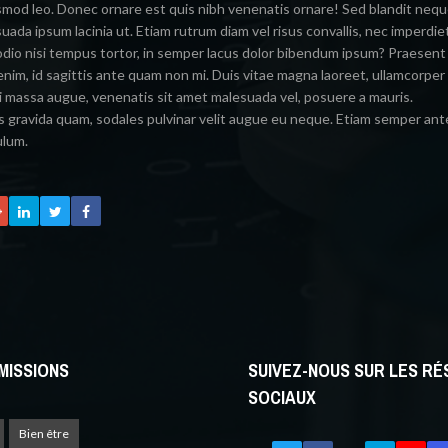
mod leo. Donec ornare est quis nibh venenatis ornare! Sed blandit neq
suada ipsum lacinia ut. Etiam rutrum diam vel risus convallis, nec imperdie
, odio nisi tempus tortor, in semper lacus dolor bibendum ipsum? Praesent
enim, id sagittis ante quam non mi. Duis vitae magna laoreet, ullamcorper
i massa augue, venenatis sit amet malesuada vel, posuere a mauris.
s gravida quam, sodales pulvinar velit augue eu neque. Etiam semper ant
ulum.
MISSIONS
SUIVEZ-NOUS SUR LES R
SOCIAUX
Bien être