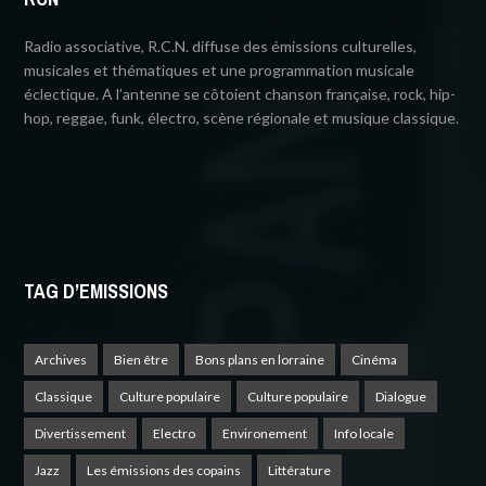
Radio associative, R.C.N. diffuse des émissions culturelles,
musicales et thématiques et une programmation musicale
éclectique. A l’antenne se côtoient chanson française, rock, hip-
hop, reggae, funk, électro, scène régionale et musique classique.
TAG D’EMISSIONS
Archives
Bien être
Bons plans en lorraine
Cinéma
Classique
Culture populaire
Culture populaire
Dialogue
Divertissement
Electro
Environement
Info locale
Jazz
Les émissions des copains
Littérature