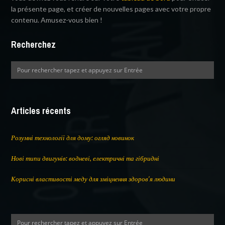
la présente page, et créer de nouvelles pages avec votre propre
contenu. Amusez-vous bien !
Recherchez
Articles récents
Розумні технології для дому: огляд новинок
Нові типи двигунів: водневі, електричні та гібридні
Корисні властивості меду для зміцнення здоров’я людини