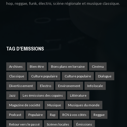
hop, reggae, funk, électro, scène régionale et musique classique.
TAG D’EMISSIONS
Archives
Bien être
Bons plans en lorraine
Cinéma
Classique
Culture populaire
Culture populaire
Dialogue
Divertissement
Electro
Environement
Info locale
Jazz
Les émissions des copains
Littérature
Magazine de société
Musique
Musiques du monde
Podcast
Populaire
Rap
RCN à vos côtés
Reggae
Retour vers le passé
Scènes locales
Émissions