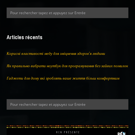
Articles récents
Корисні властивості меду для зміцнення здоров’я людини
Як правильно вибрати ноутбук для програмування без зайвих помилок
Гаджети для дому які зроблять ваше життя більш комфортним