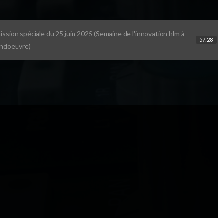
ission spéciale du 25 juin 2025 (Semaine de l'innovation hlm à
57:28
ndoeuvre)