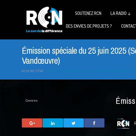
SOUTENEZ RCN
LA RADIO ↓
DES ENVIES DE PROJETS ?
CONTAC
Émission spéciale du 25 juin 2025 (S
Vandœuvre)
RCN 90.7 FM
>
Émission Spéciale Du 25 Juin 2025 (Semaine De L’in
Émissi
Genres