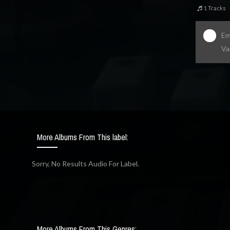
1 Tracks
Em
Va
More Albums From This label:
Sorry, No Results Audio For Label.
More Albums From This Genres: