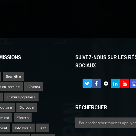
MISSIONS
SUIVEZ-NOUS SUR LES R
SOCIAUX
Bien être
s en lorraine
Cinéma
Culture populaire
RECHERCHER
opulaire
Dialogue
ement
Electro
ment
Info locale
Jazz