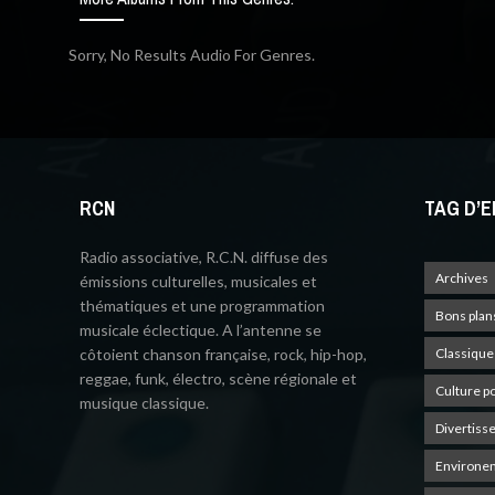
Sorry, No Results Audio For Genres.
RCN
TAG D’E
Radio associative, R.C.N. diffuse des
Archives
émissions culturelles, musicales et
thématiques et une programmation
Bons plan
musicale éclectique. A l’antenne se
côtoient chanson française, rock, hip-hop,
Classique
reggae, funk, électro, scène régionale et
Culture p
musique classique.
Divertiss
Environe