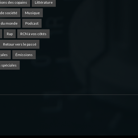
ions des copains
Littérature
de société
Musique
 du monde
Podcast
Rap
RCN à vos côtés
Retour vers le passé
cales
Émissions
 spéciales