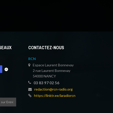
ÉSEAUX
CONTACTEZ-NOUS
RCN
Espace Laurent Bonnevay
2 rue Laurent Bonnevay
54000 NANCY
03 83 97 02 56
redaction@rcn-radio.org
https://linktr.ee/laradiorcn