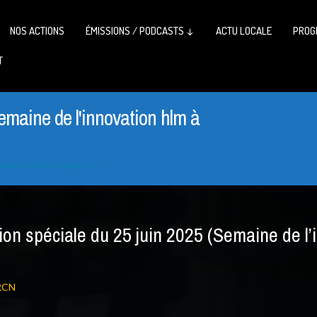
NOS ACTIONS
ÉMISSIONS / PODCASTS ↓
ACTU LOCALE
PROG
T
emaine de l'innovation hlm à
novation Hlm À Vandœuvre)
on spéciale du 25 juin 2025 (Semaine de l
RCN