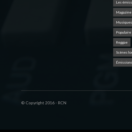
Les émiss
Magazine 
Musiques
Populaire
Reggae
Scènes lo
Émissions
© Copyright 2016 - RCN