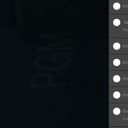
Em
Ta
Po
Em
Em
Ém
Ém
Ém
Co