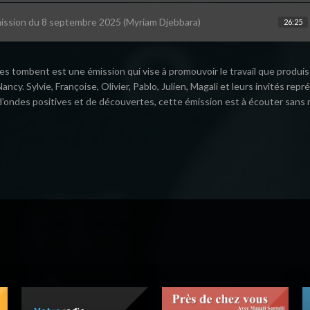
ission du 8 septembre 2025 (Myriam Djebbara)
26:25
s tombent est une émission qui vise à promouvoir le travail que produis
ancy. Sylvie, Françoise, Olivier, Pablo, Julien, Magali et leurs invités r
’ondes positives et de découvertes, cette émission est à écouter sans 