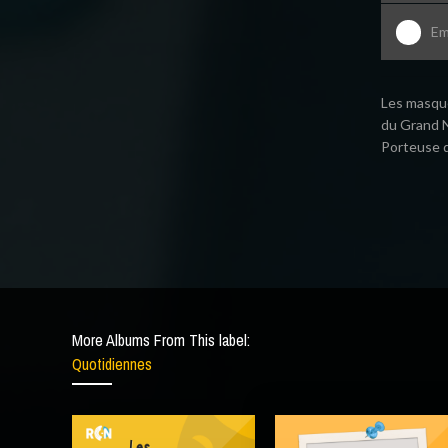
Em
Les masque
du Grand N
Porteuse d
More Albums From This label:
Quotidiennes