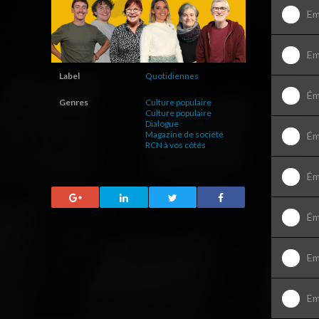
Em
Em
Label
Quotidiennes
Ém
Genres
Culture populaire
Culture populaire
Dialogue
Magazine de société
Ém
RCN à vos côtés
Ém
Ém
Em
Em