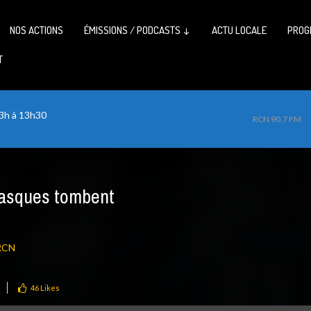
NOS ACTIONS
ÉMISSIONS / PODCASTS ↓
ACTU LOCALE
PROG
T
13h à 13h30
RCN 90.7 FM
asques tombent
RCN
46
Likes