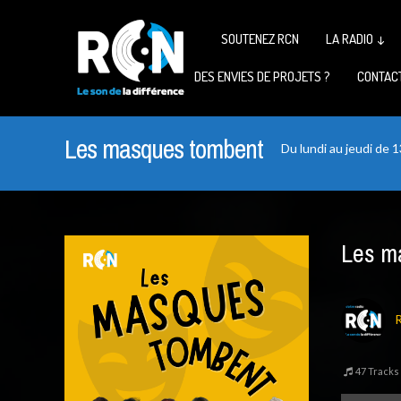
SOUTENEZ RCN
LA RADIO ↓
DES ENVIES DE PROJETS ?
CONTAC
Les masques tombent
Du lundi au jeudi de 
Les m
47 Tracks