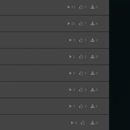
15
5
3
21
7
6
5
5
2
2
2
0
5
3
0
3
3
0
3
3
1
0
0