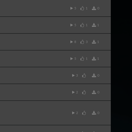
5
1
0
5
1
1
8
3
1
5
1
1
3
0
2
0
2
0