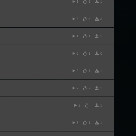
1
1
1
5
3
6
1
1
1
2
1
0
5
1
1
2
2
1
2
1
3
1
1