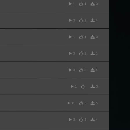
1
1
0
3
2
4
1
1
0
3
2
1
3
3
4
1
0
11
3
6
5
3
4