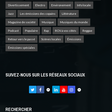
Divertissement
Electro
Environement
Info locale
Jazz
Les émissions des copains
Littérature
Magazine de société
Musique
Musiques du monde
Podcast
Populaire
Rap
RCN à vos côtés
Reggae
Retour vers le passé
Scènes locales
Émissions
Émissions spéciales
SUIVEZ-NOUS SUR LES RÉSEAUX SOCIAUX
RECHERCHER