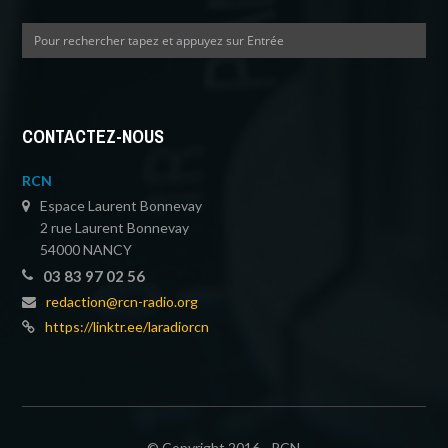
CONTACTEZ-NOUS
RCN
Espace Laurent Bonnevay
2 rue Laurent Bonnevay
54000 NANCY
03 83 97 02 56
redaction@rcn-radio.org
https://linktr.ee/laradiorcn
© Copyright 2016 - RCN