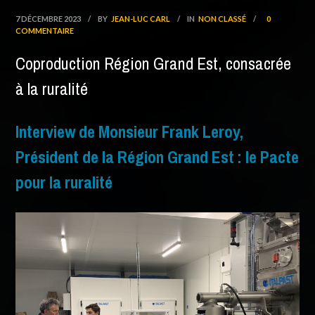
7 DÉCEMBRE 2023
/
BY
JEAN-LUC CARL
/
IN
NON CLASSÉ
/
0
COMMENTAIRE
Coproduction Région Grand Est, consacrée
à la ruralité
Interview de Monsieur Frank Leroy,
Président de la Région Grand Est : le Pacte
pour la ruralité