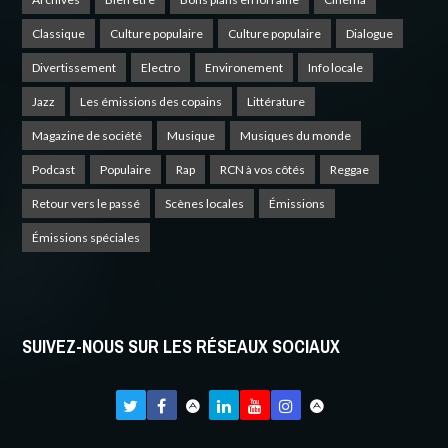
Classique
Culture populaire
Culture populaire
Dialogue
Divertissement
Electro
Environement
Info locale
Jazz
Les émissions des copains
Littérature
Magazine de société
Musique
Musiques du monde
Podcast
Populaire
Rap
RCN à vos côtés
Reggae
Retour vers le passé
Scènes locales
Émissions
Émissions spéciales
SUIVEZ-NOUS SUR LES RÉSEAUX SOCIAUX