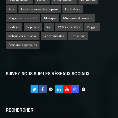
Divertissement
Electro
Environement
Info locale
Jazz
Les émissions des copains
Littérature
Magazine de société
Musique
Musiques du monde
Podcast
Populaire
Rap
RCN à vos côtés
Reggae
Retour vers le passé
Scènes locales
Émissions
Émissions spéciales
SUIVEZ-NOUS SUR LES RÉSEAUX SOCIAUX
RECHERCHER