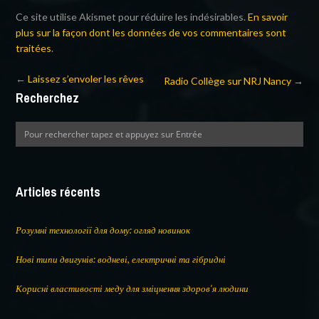
Ce site utilise Akismet pour réduire les indésirables.
En savoir
plus sur la façon dont les données de vos commentaires sont
traitées
.
←
Laissez s’envoler les rêves
Radio Collège sur NRJ Nancy
→
Recherchez
Articles récents
Розумні технології для дому: огляд новинок
Нові типи двигунів: водневі, електричні та гібридні
Корисні властивості меду для зміцнення здоров’я людини