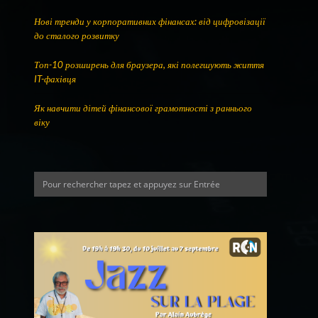
Нові тренди у корпоративних фінансах: від цифровізації
до сталого розвитку
Топ-10 розширень для браузера, які полегшують життя
IT-фахівця
Як навчити дітей фінансової грамотності з раннього
віку