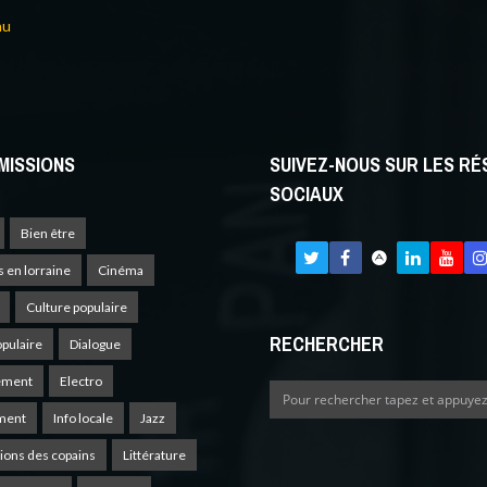
au
MISSIONS
SUIVEZ-NOUS SUR LES R
SOCIAUX
Bien être
s en lorraine
Cinéma
Culture populaire
RECHERCHER
opulaire
Dialogue
ement
Electro
ment
Info locale
Jazz
ions des copains
Littérature