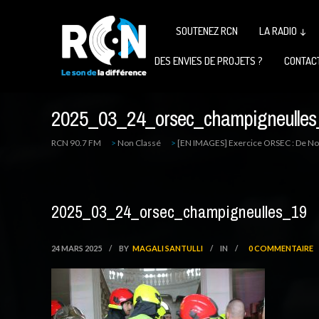
SOUTENEZ RCN
LA RADIO ↓
DES ENVIES DE PROJETS ?
CONTAC
2025_03_24_orsec_champigneulles
RCN 90.7 FM
>
Non Classé
>
[EN IMAGES] Exercice ORSEC : De N
2025_03_24_orsec_champigneulles_19
24 MARS 2025
/
BY
MAGALI SANTULLI
/
IN
/
0 COMMENTAIRE