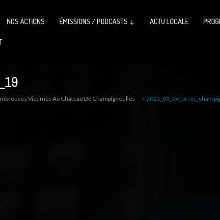
NOS ACTIONS
ÉMISSIONS / PODCASTS ↓
ACTU LOCALE
PROG
T
_19
ombreuses Victimes Au Château De Champigneulles
>
2025_03_24_orsec_champig