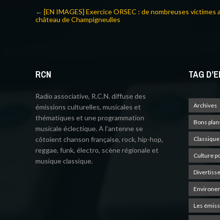
←
[EN IMAGES] Exercice ORSEC : de nombreuses victimes 
château de Champigneulles
RCN
TAG D’E
Radio associative, R.C.N. diffuse des
Archives
émissions culturelles, musicales et
thématiques et une programmation
Bons plan
musicale éclectique. A l’antenne se
côtoient chanson française, rock, hip-hop,
Classique
reggae, funk, électro, scène régionale et
Culture p
musique classique.
Divertiss
Environe
Les émiss