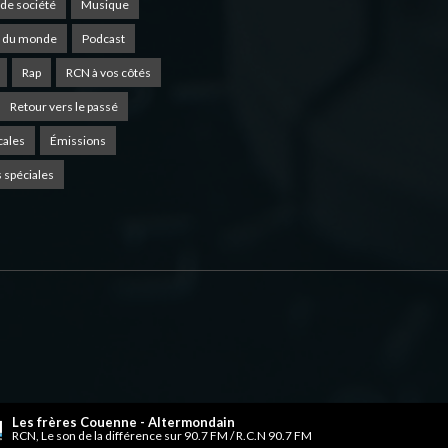
de société
Musique
 du monde
Podcast
Rap
RCN à vos côtés
Retour vers le passé
cales
Émissions
 spéciales
Les frères Couenne - Altermondain
RCN, Le son de la différence sur 90.7 FM / R.C.N 90.7 FM