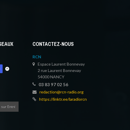
ÉSEAUX
CONTACTEZ-NOUS
RCN
Espace Laurent Bonnevay
2 rue Laurent Bonnevay
54000 NANCY
03 83 97 02 56
redaction@rcn-radio.org
https://linktr.ee/laradiorcn