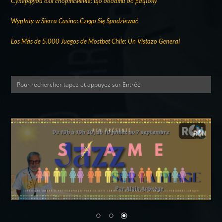
Суперфуди для спортсменів: що додати до раціону
Wypłaty w Sierra Casino: Czego Się Spodziewać
Los Más de 5.000 Juegos de Mostbet Chile: Un Vistazo General