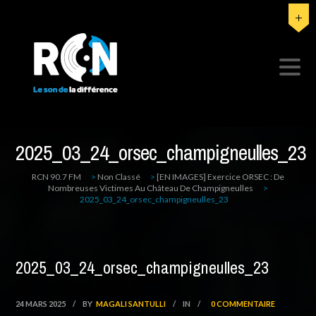
2025_03_24_orsec_champigneulles_23
RCN 90.7 FM
>
Non Classé
>
[EN IMAGES] Exercice ORSEC : De
Nombreuses Victimes Au Château De Champigneulles
>
2025_03_24_orsec_champigneulles_23
2025_03_24_orsec_champigneulles_23
24 MARS 2025
/
BY
MAGALI SANTULLI
/
IN
/
0 COMMENTAIRE