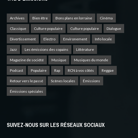
Archives
Bien être
Bons plans en lorraine
Cinéma
Classique
Culture populaire
Culture populaire
Dialogue
Divertissement
Electro
Environement
Info locale
Jazz
Les émissions des copains
Littérature
Magazine de société
Musique
Musiques du monde
Podcast
Populaire
Rap
RCN à vos côtés
Reggae
Retour vers le passé
Scènes locales
Émissions
Émissions spéciales
SUIVEZ-NOUS SUR LES RÉSEAUX SOCIAUX