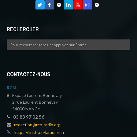
RECHERCHER
CONTACTEZ-NOUS
RCN
Espace Laurent Bonnevay
2 rue Laurent Bonnevay
54000 NANCY
03 83 97 02 56
redaction@rcn-radio.org
https://linktr.ee/laradiorcn