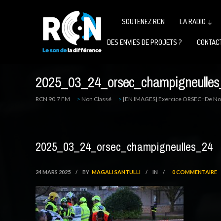
SOUTENEZ RCN
LA RADIO ↓
DES ENVIES DE PROJETS ?
CONTAC
2025_03_24_orsec_champigneulles
RCN 90.7 FM
>
Non Classé
>
[EN IMAGES] Exercice ORSEC : De N
2025_03_24_orsec_champigneulles_24
24 MARS 2025
/
BY
MAGALI SANTULLI
/
IN
/
0 COMMENTAIRE