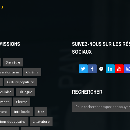
au
MISSIONS
SUIVEZ-NOUS SUR LES R
SOCIAUX
Bien être
s en lorraine
Cinéma
Culture populaire
RECHERCHER
opulaire
Dialogue
ement
Electro
ment
Info locale
Jazz
ions des copains
Littérature