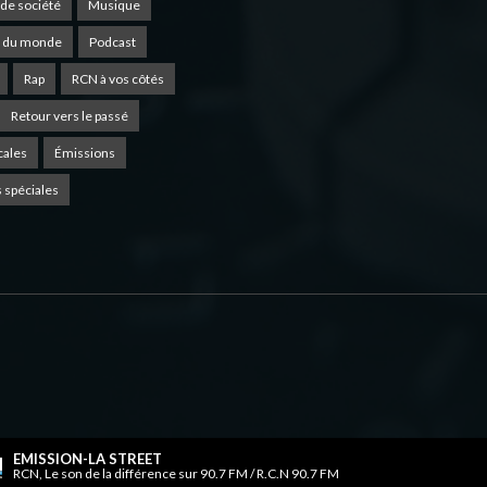
de société
Musique
 du monde
Podcast
Rap
RCN à vos côtés
Retour vers le passé
cales
Émissions
 spéciales
EMISSION-LA STREET
RCN, Le son de la différence sur 90.7 FM / R.C.N 90.7 FM