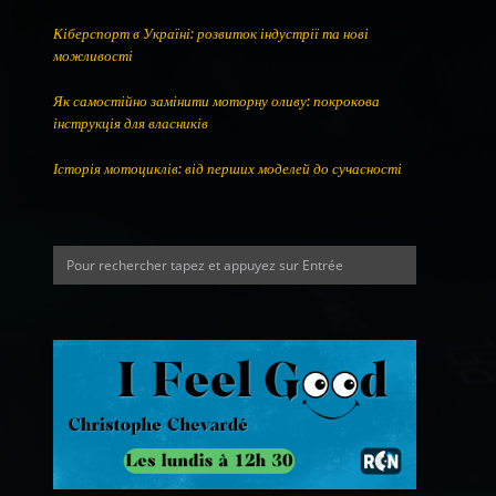
Кіберспорт в Україні: розвиток індустрії та нові
можливості
Як самостійно замінити моторну оливу: покрокова
інструкція для власників
Історія мотоциклів: від перших моделей до сучасності