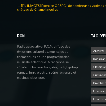
←
[EN IMAGES] Exercice ORSEC : de nombreuses victimes 
château de Champigneulles
RCN
TAG D’E
Radio associative, R.C.N. diffuse des
Archives
émissions culturelles, musicales et
thématiques et une programmation
Bons plan
musicale éclectique. A l’antenne se
côtoient chanson française, rock, hip-hop,
Classique
reggae, funk, électro, scène régionale et
Culture p
musique classique.
Divertiss
Environe
Les émiss