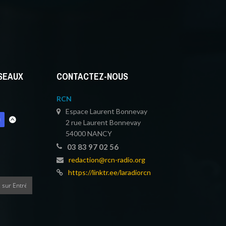
ÉSEAUX
CONTACTEZ-NOUS
RCN
Espace Laurent Bonnevay
2 rue Laurent Bonnevay
54000 NANCY
03 83 97 02 56
redaction@rcn-radio.org
https://linktr.ee/laradiorcn