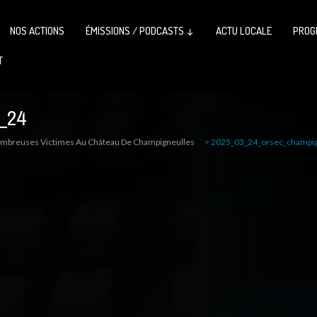
NOS ACTIONS
ÉMISSIONS / PODCASTS ↓
ACTU LOCALE
PROG
T
_24
ombreuses Victimes Au Château De Champigneulles
>
2025_03_24_orsec_champig