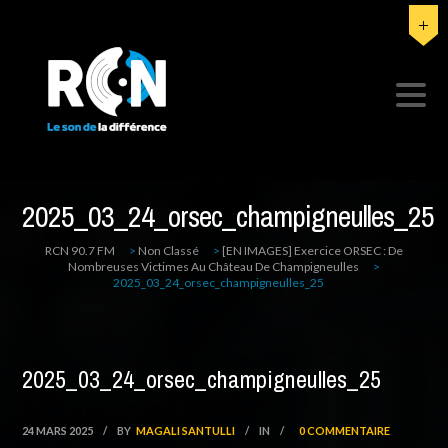
2025_03_24_orsec_champigneulles_25
RCN 90.7 FM
>
Non Classé
>
[EN IMAGES] Exercice ORSEC : De
Nombreuses Victimes Au Château De Champigneulles
>
2025_03_24_orsec_champigneulles_25
2025_03_24_orsec_champigneulles_25
24 MARS 2025
/
BY
MAGALI SANTULLI
/
IN
/
0 COMMENTAIRE