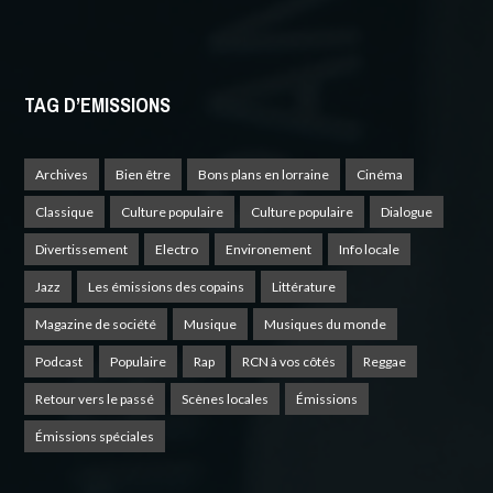
TAG D’EMISSIONS
Archives
Bien être
Bons plans en lorraine
Cinéma
Classique
Culture populaire
Culture populaire
Dialogue
Divertissement
Electro
Environement
Info locale
Jazz
Les émissions des copains
Littérature
Magazine de société
Musique
Musiques du monde
Podcast
Populaire
Rap
RCN à vos côtés
Reggae
Retour vers le passé
Scènes locales
Émissions
Émissions spéciales