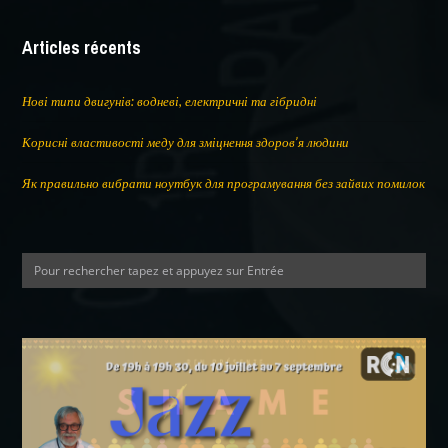
Articles récents
Нові типи двигунів: водневі, електричні та гібридні
Корисні властивості меду для зміцнення здоров’я людини
Як правильно вибрати ноутбук для програмування без зайвих помилок