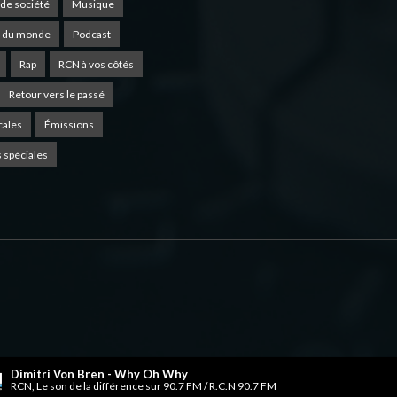
de société
Musique
 du monde
Podcast
Rap
RCN à vos côtés
Retour vers le passé
cales
Émissions
 spéciales
Dimitri Von Bren - Why Oh Why
RCN, Le son de la différence sur 90.7 FM / R.C.N 90.7 FM