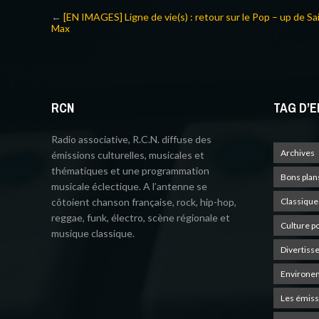
←
[EN IMAGES] Ligne de vie(s) : retour sur le Pop – up de Sa
Max
RCN
TAG D’E
Radio associative, R.C.N. diffuse des
Archives
émissions culturelles, musicales et
thématiques et une programmation
Bons plan
musicale éclectique. A l’antenne se
côtoient chanson française, rock, hip-hop,
Classique
reggae, funk, électro, scène régionale et
Culture p
musique classique.
Divertiss
Environe
Les émiss