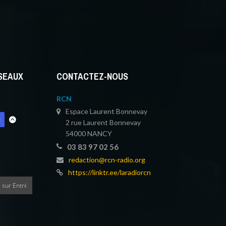
ÉSEAUX
CONTACTEZ-NOUS
RCN
Espace Laurent Bonnevay
2 rue Laurent Bonnevay
54000 NANCY
03 83 97 02 56
redaction@rcn-radio.org
https://linktr.ee/laradiorcn