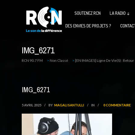
SOUTENEZ RCN
LA RADIO ↓
DES ENVIES DE PROJETS ?
CONTAC
IMG_6271
RCN 90.7 FM
>
Non Classé
>
[EN IMAGES] Ligne De Vie(s) : Retour
IMG_6271
5 AVRIL 2025
/
BY
MAGALI SANTULLI
/
IN
/
0 COMMENTAIRE