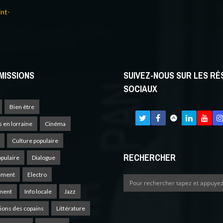
int-
MISSIONS
SUIVEZ-NOUS SUR LES R
SOCIAUX
Bien être
s en lorraine
Cinéma
Culture populaire
RECHERCHER
opulaire
Dialogue
ement
Electro
ment
Info locale
Jazz
ions des copains
Littérature