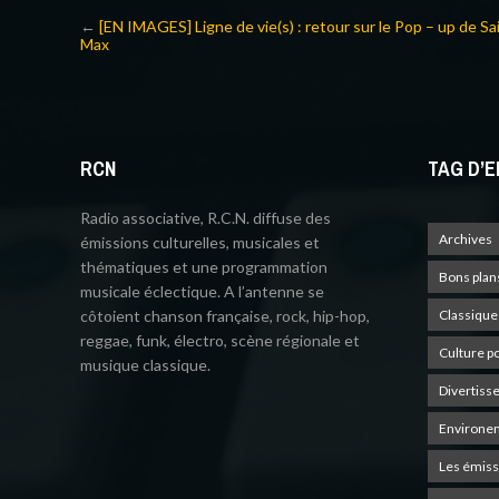
←
[EN IMAGES] Ligne de vie(s) : retour sur le Pop – up de Sa
Max
RCN
TAG D’E
Radio associative, R.C.N. diffuse des
Archives
émissions culturelles, musicales et
thématiques et une programmation
Bons plan
musicale éclectique. A l’antenne se
côtoient chanson française, rock, hip-hop,
Classique
reggae, funk, électro, scène régionale et
Culture p
musique classique.
Divertiss
Environe
Les émiss