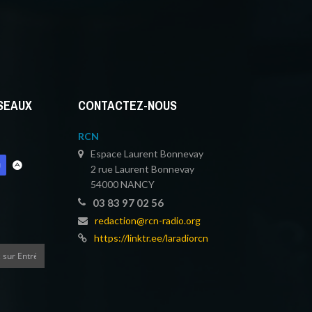
ÉSEAUX
CONTACTEZ-NOUS
RCN
Espace Laurent Bonnevay
2 rue Laurent Bonnevay
54000 NANCY
03 83 97 02 56
redaction@rcn-radio.org
https://linktr.ee/laradiorcn