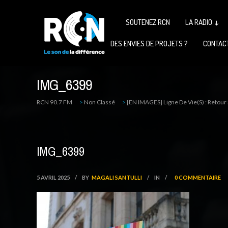
SOUTENEZ RCN
LA RADIO ↓
DES ENVIES DE PROJETS ?
CONTAC
IMG_6399
RCN 90.7 FM
>
Non Classé
>
[EN IMAGES] Ligne De Vie(s) : Retour
IMG_6399
5 AVRIL 2025
/
BY
MAGALI SANTULLI
/
IN
/
0 COMMENTAIRE