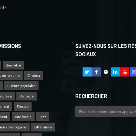
int-
MISSIONS
SUIVEZ-NOUS SUR LES R
SOCIAUX
Bien être
s en lorraine
Cinéma
Culture populaire
RECHERCHER
opulaire
Dialogue
ement
Electro
ment
Info locale
Jazz
ions des copains
Littérature