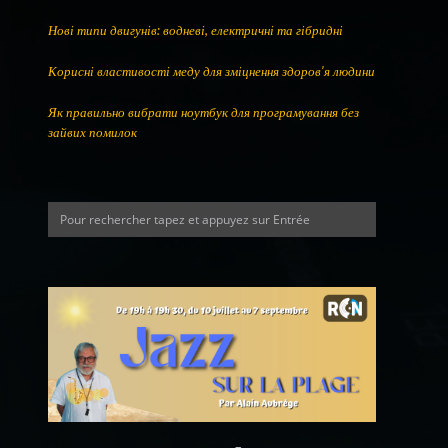
Нові типи двигунів: водневі, електричні та гібридні
Корисні властивості меду для зміцнення здоров’я людини
Як правильно вибрати ноутбук для програмування без
зайвих помилок