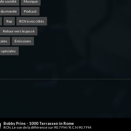
de société
Musique
 du monde
Podcast
Rap
RCN à vos côtés
Retour vers le passé
cales
Émissions
 spéciales
Bobby Prins - 1000 Terrassen in Rome
RCN, Le son de la différence sur 90.7 FM / R.C.N 90.7 FM