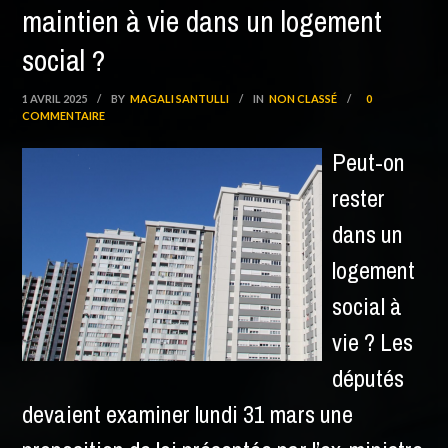
maintien à vie dans un logement
social ?
1 AVRIL 2025
/
BY
MAGALI SANTULLI
/
IN
NON CLASSÉ
/
0
COMMENTAIRE
Peut-on
rester
dans un
logement
social à
vie ? Les
députés
devaient examiner lundi 31 mars une