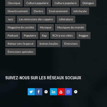
Classique
Culture populaire
Culture populaire
Dialogue
Divertissement
Electro
Environement
Info locale
Jazz
Les émissions des copains
Littérature
Magazine de société
Musique
Musiques du monde
Podcast
Populaire
Rap
RCN à vos côtés
Reggae
Retour vers le passé
Scènes locales
Émissions
Émissions spéciales
SUIVEZ-NOUS SUR LES RÉSEAUX SOCIAUX