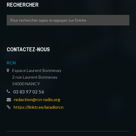
RECHERCHER
CONTACTEZ-NOUS
RCN
Espace Laurent Bonnevay
2 rue Laurent Bonnevay
54000 NANCY
03 83 97 02 56
redaction@rcn-radio.org
https://linktr.ee/laradiorcn