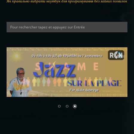
Як правильно вибрати ноутбук для програмування без зайвих помилок