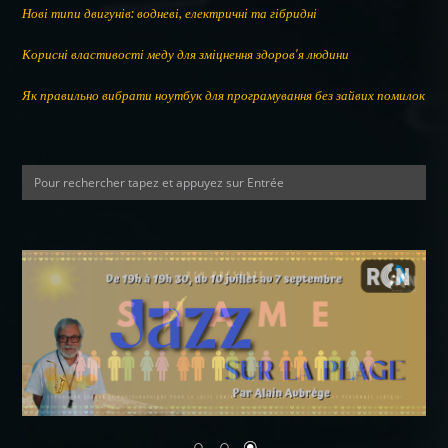
Нові типи двигунів: водневі, електричні та гібридні
Корисні властивості меду для зміцнення здоров’я людини
Як правильно вибрати ноутбук для програмування без зайвих помилок