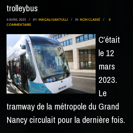
trolleybus
4 AVRIL 2025
/
BY
MAGALI SANTULLI
/
IN
NON CLASSÉ
/
0
COMMENTAIRE
C’était
le 12
mars
2023.
Le
tramway de la métropole du Grand
Nancy circulait pour la dernière fois.