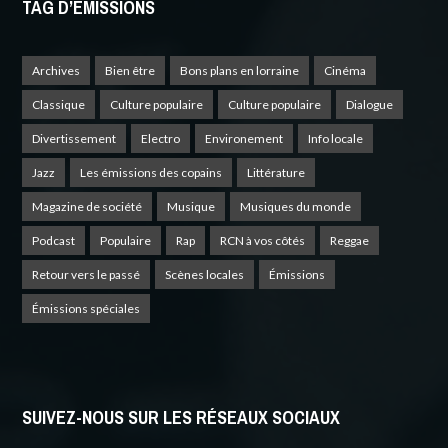
TAG D’EMISSIONS
Archives
Bien être
Bons plans en lorraine
Cinéma
Classique
Culture populaire
Culture populaire
Dialogue
Divertissement
Electro
Environement
Info locale
Jazz
Les émissions des copains
Littérature
Magazine de société
Musique
Musiques du monde
Podcast
Populaire
Rap
RCN à vos côtés
Reggae
Retour vers le passé
Scènes locales
Émissions
Émissions spéciales
SUIVEZ-NOUS SUR LES RÉSEAUX SOCIAUX