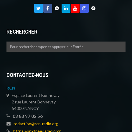
RECHERCHER
CONTACTEZ-NOUS
RCN
Espace Laurent Bonnevay
2 rue Laurent Bonnevay
54000 NANCY
03 83 97 02 56
redaction@rcn-radio.org
https://linktr.ee/laradiorcn