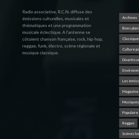
Radio associative, R.C.N. diffuse des
Archives
émissions culturelles, musicales et
thématiques et une programmation
Bons plan
musicale éclectique. A l’antenne se
côtoient chanson française, rock, hip-hop,
Classique
reggae, funk, électro, scène régionale et
Culture p
musique classique.
Divertiss
Environe
Les émiss
Magazine 
Musiques
Populaire
Reggae
Scènes lo