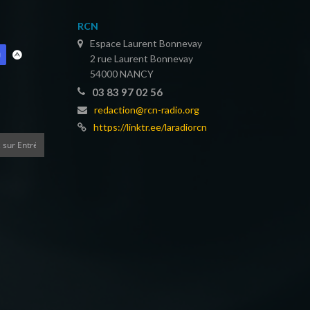
RCN
Espace Laurent Bonnevay
2 rue Laurent Bonnevay
54000 NANCY
03 83 97 02 56
redaction@rcn-radio.org
https://linktr.ee/laradiorcn