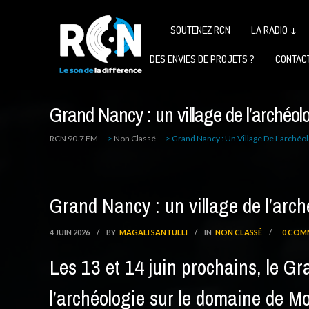
SOUTENEZ RCN
LA RADIO ↓
DES ENVIES DE PROJETS ?
CONTAC
Grand Nancy : un village de l’archéo
RCN 90.7 FM
>
Non Classé
>
Grand Nancy : Un Village De L’arché
Grand Nancy : un village de l’arc
4 JUIN 2026
/
BY
MAGALI SANTULLI
/
IN
NON CLASSÉ
/
0 COM
Les 13 et 14 juin prochains, le Gr
l’archéologie sur le domaine de Mo