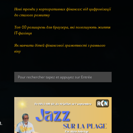
Нові тренди у корпоративних фінансах: від цифровізації
до сталого розвитку
Топ-10 розширень для браузера, які полегшують життя
IT-фахівця
Як навчити дітей фінансової грамотності з раннього
віку
e
n.