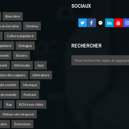
SOCIAUX
Bien être
s en lorraine
Cinéma
Culture populaire
RECHERCHER
opulaire
Dialogue
ement
Electro
ment
Info locale
Jazz
ions des copains
Littérature
de société
Musique
 du monde
Podcast
Rap
RCN à vos côtés
Retour vers le passé
cales
Émissions