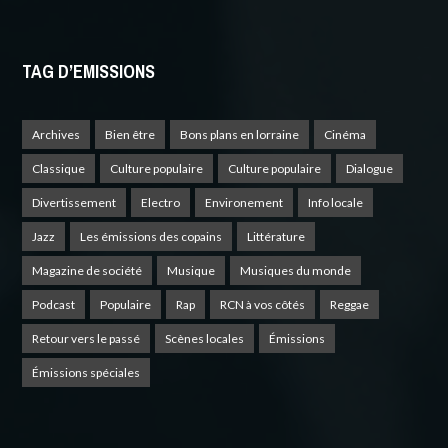
TAG D’EMISSIONS
Archives
Bien être
Bons plans en lorraine
Cinéma
Classique
Culture populaire
Culture populaire
Dialogue
Divertissement
Electro
Environement
Info locale
Jazz
Les émissions des copains
Littérature
Magazine de société
Musique
Musiques du monde
Podcast
Populaire
Rap
RCN à vos côtés
Reggae
Retour vers le passé
Scènes locales
Émissions
Émissions spéciales