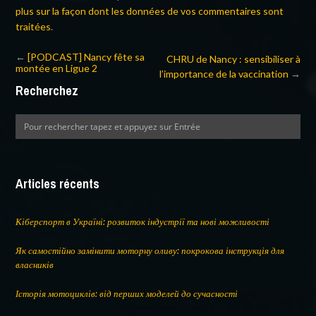
plus sur la façon dont les données de vos commentaires sont
traitées
.
←
[PODCAST] Nancy fête sa
CHRU de Nancy : sensibiliser à
montée en Ligue 2
l’importance de la vaccination
→
Recherchez
Articles récents
Кіберспорт в Україні: розвиток індустрії та нові можливості
Як самостійно замінити моторну оливу: покрокова інструкція для
власників
Історія мотоциклів: від перших моделей до сучасності