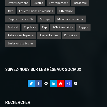
Divertissement
Electro
Environement
Info locale
Jazz
Les émissions des copains
Littérature
Magazine de société
Musique
Musiques du monde
Podcast
Populaire
Rap
RCN à vos côtés
Reggae
Retour vers le passé
Scènes locales
Émissions
Émissions spéciales
SUIVEZ-NOUS SUR LES RÉSEAUX SOCIAUX
RECHERCHER