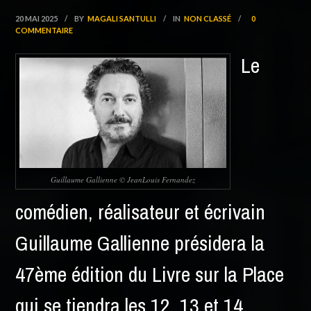
20 MAI 2025
/
BY
MAGALI SANTULLI
/
IN
NON CLASSÉ
/
0
COMMENTAIRE
Le
Guillaume Gallienne © JeanLouis Fernandez
comédien, réalisateur et écrivain
Guillaume Gallienne présidera la
47
ème
édition du Livre sur la Place
qui se tiendra les 12, 13 et 14