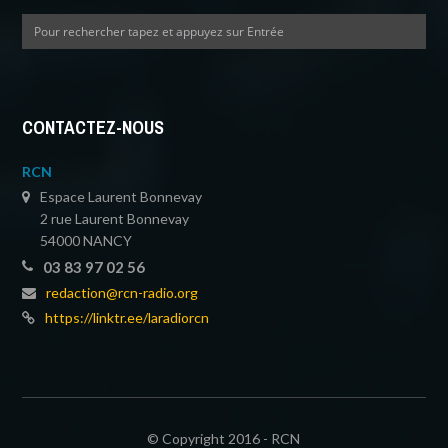
CONTACTEZ-NOUS
RCN
Espace Laurent Bonnevay
2 rue Laurent Bonnevay
54000 NANCY
03 83 97 02 56
redaction@rcn-radio.org
https://linktr.ee/laradiorcn
© Copyright 2016 - RCN