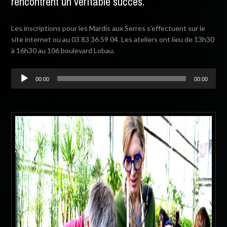
rencontrent un véritable succès.
Les inscriptions pour les Mardis aux Serres s’effectuent sur le
site internet ou au 03 83 36 59 04. Les ateliers ont lieu de 13h30
à 16h30 au 106 boulevard Lobau.
L
00:00
00:00
e
c
t
e
u
r
a
u
d
i
o