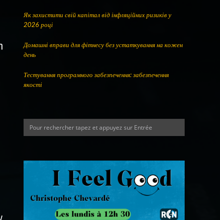
Як захистити свій капітал від інфляційних ризиків у
2026 році
n
Домашні вправи для фітнесу без устаткування на кожен
день
Тестування програмного забезпечення: забезпечення
якості
y