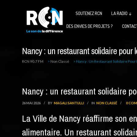
SOUTENEZ RCN
LA RADIO ↓
DES ENVIES DE PROJETS ?
CONTAC
Nancy : un restaurant solidaire pour l
RCN 90.7 FM
>
Non Classé
>
Nancy : Un Restaurant Solidaire Pour 
Nancy : un restaurant solidaire po
26 MAI 2026
/
BY
MAGALI SANTULLI
/
IN
NON CLASSÉ
/
0 COM
La Ville de Nancy réaffirme son e
alimentaire. Un restaurant solidai