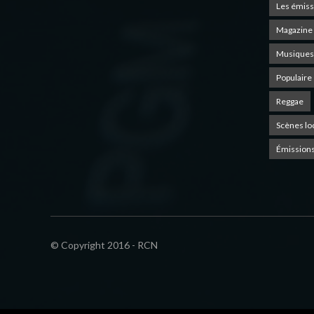
Les émiss
Magazine 
Musiques
Populaire
Reggae
Scènes lo
Émissions
© Copyright 2016 - RCN