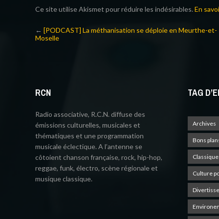
Ce site utilise Akismet pour réduire les indésirables.
En savo
←
[PODCAST] La méthanisation se déploie en Meurthe-et-
Moselle
RCN
TAG D’E
Radio associative, R.C.N. diffuse des
Archives
émissions culturelles, musicales et
thématiques et une programmation
Bons plan
musicale éclectique. A l’antenne se
côtoient chanson française, rock, hip-hop,
Classique
reggae, funk, électro, scène régionale et
Culture p
musique classique.
Divertiss
Environe