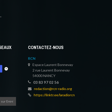
→
ÉSEAUX
CONTACTEZ-NOUS
RCN
Espace Laurent Bonnevay
2 rue Laurent Bonnevay
54000 NANCY
03 83 97 02 56
redaction@rcn-radio.org
https://linktr.ee/laradiorcn