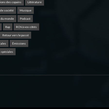
ions des copains
Littérature
de société
Musique
 du monde
Podcast
Rap
RCN à vos côtés
Retour vers le passé
cales
Émissions
 spéciales