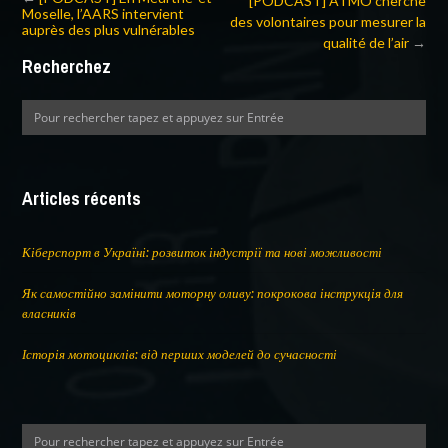
[PODCAST] ATMO cherche
Moselle, l’AARS intervient
des volontaires pour mesurer la
auprès des plus vulnérables
qualité de l’air
→
Recherchez
Articles récents
Кіберспорт в Україні: розвиток індустрії та нові можливості
Як самостійно замінити моторну оливу: покрокова інструкція для
власників
Історія мотоциклів: від перших моделей до сучасності