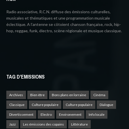
Radio associative, R.C.N. diffuse des émissions culturelles,
musicales et thématiques et une programmation musicale
éclectique. A l’antenne se côtoient chanson française, rock, hip-
hop, reggae, funk, électro, scène régionale et musique classique.
TAG D’EMISSIONS
Archives
Bien être
Bons plans en lorraine
Cinéma
Classique
Culture populaire
Culture populaire
Dialogue
Divertissement
Electro
Environement
Info locale
Jazz
Les émissions des copains
Littérature