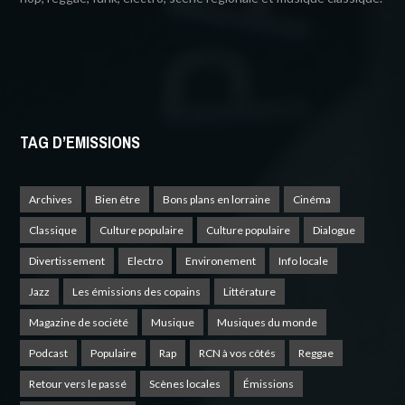
TAG D’EMISSIONS
Archives
Bien être
Bons plans en lorraine
Cinéma
Classique
Culture populaire
Culture populaire
Dialogue
Divertissement
Electro
Environement
Info locale
Jazz
Les émissions des copains
Littérature
Magazine de société
Musique
Musiques du monde
Podcast
Populaire
Rap
RCN à vos côtés
Reggae
Retour vers le passé
Scènes locales
Émissions