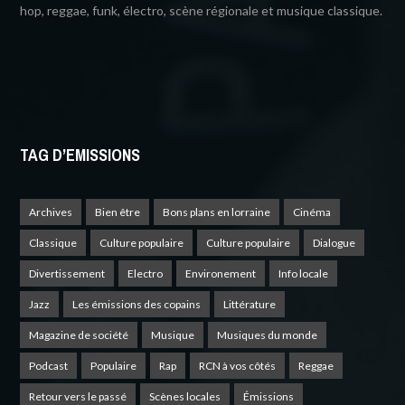
hop, reggae, funk, électro, scène régionale et musique classique.
TAG D’EMISSIONS
Archives
Bien être
Bons plans en lorraine
Cinéma
Classique
Culture populaire
Culture populaire
Dialogue
Divertissement
Electro
Environement
Info locale
Jazz
Les émissions des copains
Littérature
Magazine de société
Musique
Musiques du monde
Podcast
Populaire
Rap
RCN à vos côtés
Reggae
Retour vers le passé
Scènes locales
Émissions