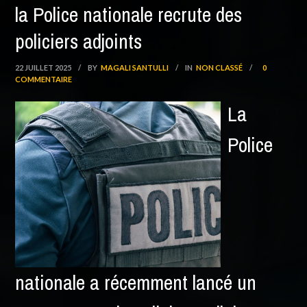
la Police nationale recrute des
policiers adjoints
22 JUILLET 2025
/
BY
MAGALI SANTULLI
/
IN
NON CLASSÉ
/
0
COMMENTAIRE
La
Police
nationale a récemment lancé un