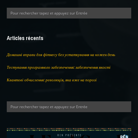
Articles récents
Домашні вправи для фітнесу без устаткування на кожен день
Тестування програмного забезпечення: забезпечення якості
Квантові обчислення: революція, яка вже на порозі