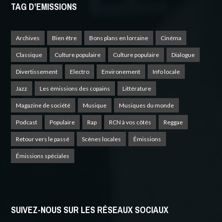
TAG D’EMISSIONS
Archives
Bien être
Bons plans en lorraine
Cinéma
Classique
Culture populaire
Culture populaire
Dialogue
Divertissement
Electro
Environement
Info locale
Jazz
Les émissions des copains
Littérature
Magazine de société
Musique
Musiques du monde
Podcast
Populaire
Rap
RCN à vos côtés
Reggae
Retour vers le passé
Scènes locales
Émissions
Émissions spéciales
SUIVEZ-NOUS SUR LES RÉSEAUX SOCIAUX