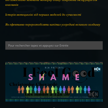
власників
Історія мотоциклів: від перших моделей до сучасності
Як ефективно перерозподіляти капітал усередині великого холдингу