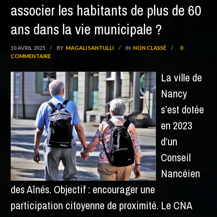
associer les habitants de plus de 60
ans dans la vie municipale ?
10 AVRIL 2025
/
BY
MAGALI SANTULLI
/
IN
NON CLASSÉ
/
0
COMMENTAIRE
La ville de
Nancy
s’est dotée
en 2023
d’un
Conseil
Nancéien
des Aînés. Objectif : encourager une
participation citoyenne de proximité. Le CNA