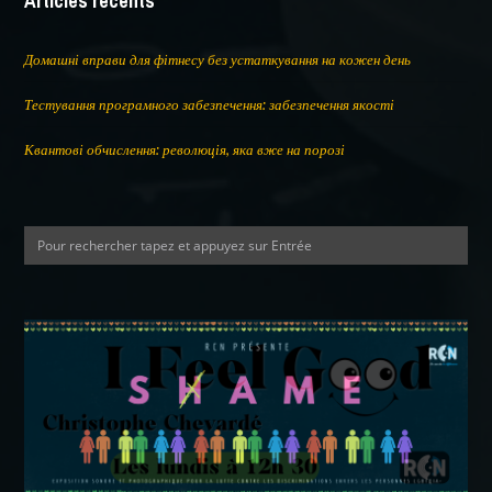
Articles récents
Домашні вправи для фітнесу без устаткування на кожен день
Тестування програмного забезпечення: забезпечення якості
Квантові обчислення: революція, яка вже на порозі