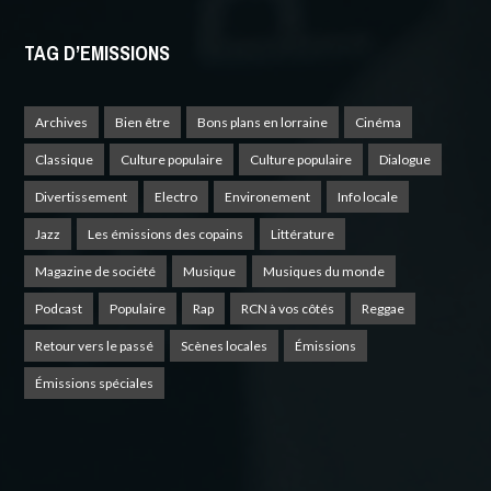
TAG D’EMISSIONS
Archives
Bien être
Bons plans en lorraine
Cinéma
Classique
Culture populaire
Culture populaire
Dialogue
Divertissement
Electro
Environement
Info locale
Jazz
Les émissions des copains
Littérature
Magazine de société
Musique
Musiques du monde
Podcast
Populaire
Rap
RCN à vos côtés
Reggae
Retour vers le passé
Scènes locales
Émissions
Émissions spéciales