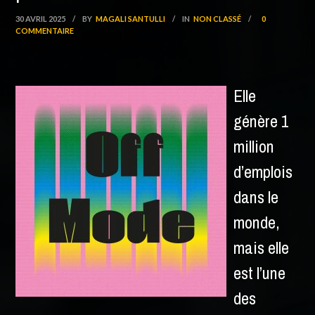
30 AVRIL 2025
/
BY
MAGALI SANTULLI
/
IN
NON CLASSÉ
/
0
COMMENTAIRE
Elle
génère 1
million
d’emplois
dans le
monde,
mais elle
est l’une
des