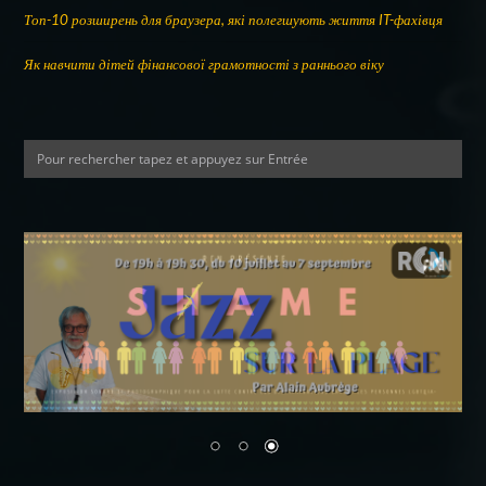
Топ-10 розширень для браузера, які полегшують життя IT-фахівця
Як навчити дітей фінансової грамотності з раннього віку