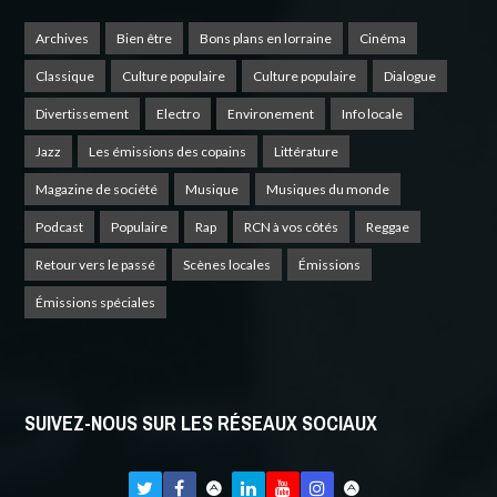
Archives
Bien être
Bons plans en lorraine
Cinéma
Classique
Culture populaire
Culture populaire
Dialogue
Divertissement
Electro
Environement
Info locale
Jazz
Les émissions des copains
Littérature
Magazine de société
Musique
Musiques du monde
Podcast
Populaire
Rap
RCN à vos côtés
Reggae
Retour vers le passé
Scènes locales
Émissions
Émissions spéciales
SUIVEZ-NOUS SUR LES RÉSEAUX SOCIAUX