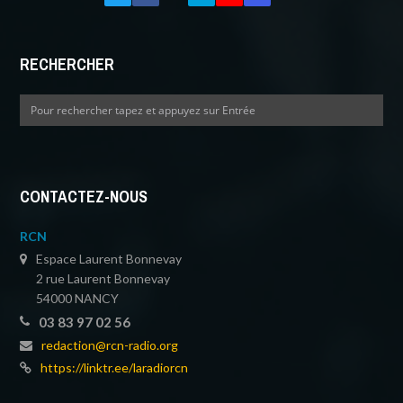
RECHERCHER
CONTACTEZ-NOUS
RCN
Espace Laurent Bonnevay
2 rue Laurent Bonnevay
54000 NANCY
03 83 97 02 56
redaction@rcn-radio.org
https://linktr.ee/laradiorcn