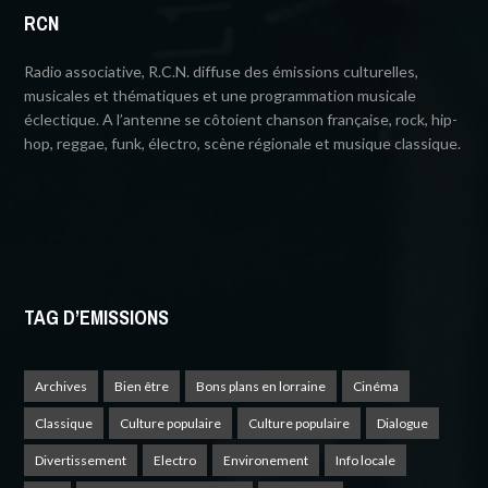
RCN
Radio associative, R.C.N. diffuse des émissions culturelles,
musicales et thématiques et une programmation musicale
éclectique. A l’antenne se côtoient chanson française, rock, hip-
hop, reggae, funk, électro, scène régionale et musique classique.
TAG D’EMISSIONS
Archives
Bien être
Bons plans en lorraine
Cinéma
Classique
Culture populaire
Culture populaire
Dialogue
Divertissement
Electro
Environement
Info locale