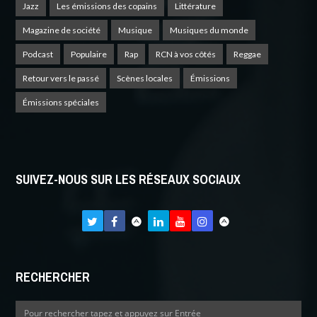
Jazz
Les émissions des copains
Littérature
Magazine de société
Musique
Musiques du monde
Podcast
Populaire
Rap
RCN à vos côtés
Reggae
Retour vers le passé
Scènes locales
Émissions
Émissions spéciales
SUIVEZ-NOUS SUR LES RÉSEAUX SOCIAUX
RECHERCHER