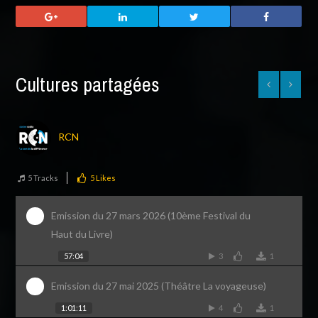
Cultures partagées
RCN
5 Tracks
5
Likes
Emission du 27 mars 2026 (10ème Festival du
Haut du Livre)
57:04
3
1
Emission du 27 mai 2025 (Théâtre La voyageuse)
1:01:11
4
1