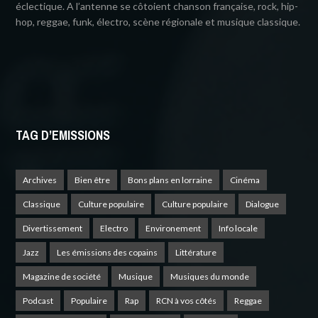
éclectique. A l’antenne se côtoient chanson française, rock, hip-
hop, reggae, funk, électro, scène régionale et musique classique.
TAG D’EMISSIONS
Archives
Bien être
Bons plans en lorraine
Cinéma
Classique
Culture populaire
Culture populaire
Dialogue
Divertissement
Electro
Environement
Info locale
Jazz
Les émissions des copains
Littérature
Magazine de société
Musique
Musiques du monde
Podcast
Populaire
Rap
RCN à vos côtés
Reggae