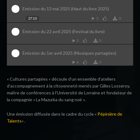
Emission du 13 mai 2025 (Haut du livre 2025)
27:10
5
0
Émission du 22 avril 2025 (Festival du livre)
3
0
Émission du 1er avril 2025 (Musiques partagées)
6
0
« Cultures partagées » découle d’un ensemble d’ateliers
d’accompagnement à la citoyenneté menés par Gilles Losseroy,
maître de conférences à l’Université de Lorraine et fondateur de
la compagnie « La Mazurka du sang noir ».
Une émission diffusée dans le cadre du cycle «
Pépinière de
Talents
« .