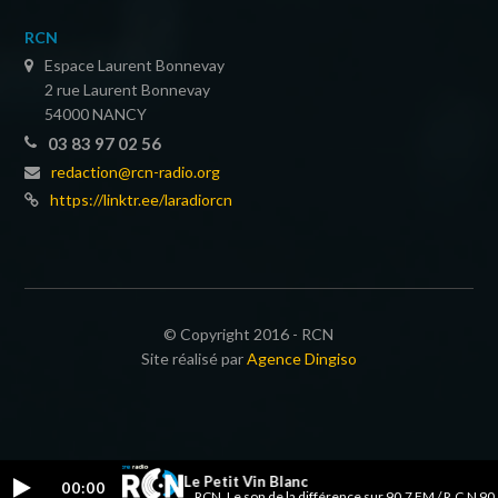
RCN
Espace Laurent Bonnevay
2 rue Laurent Bonnevay
54000 NANCY
03 83 97 02 56
redaction@rcn-radio.org
https://linktr.ee/laradiorcn
© Copyright 2016 - RCN
Site réalisé par
Agence Dingiso
on Orchestre - Ah ! Le Petit Vin Blanc
00:00
RCN, Le son de la différence sur 90.7 FM / R.C.N 90