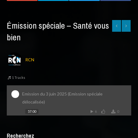
Émission spéciale – Santé vous
bien
RCN
1 Tracks
Emission du 3 juin 2025 (Emission spéciale
délocalisée)
57:00
6
0
Recherchez