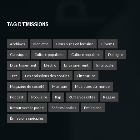
TAG D’EMISSIONS
Archives
Bien être
Bons plans en lorraine
Cinéma
Classique
Culture populaire
Culture populaire
Dialogue
Divertissement
Electro
Environement
Info locale
Jazz
Les émissions des copains
Littérature
Magazine de société
Musique
Musiques du monde
Podcast
Populaire
Rap
RCN à vos côtés
Reggae
Retour vers le passé
Scènes locales
Émissions
Émissions spéciales