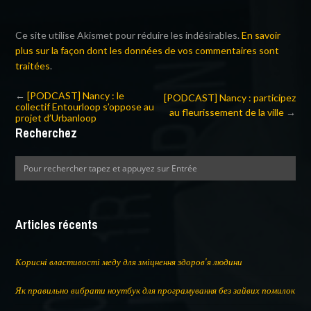
Ce site utilise Akismet pour réduire les indésirables.
En savoir
plus sur la façon dont les données de vos commentaires sont
traitées
.
←
[PODCAST] Nancy : le
[PODCAST] Nancy : participez
collectif Entourloop s’oppose au
au fleurissement de la ville
→
projet d’Urbanloop
Recherchez
Articles récents
Корисні властивості меду для зміцнення здоров’я людини
Як правильно вибрати ноутбук для програмування без зайвих помилок