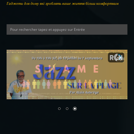
Гаджети для дому які зроблять ваше життя більш комфортним