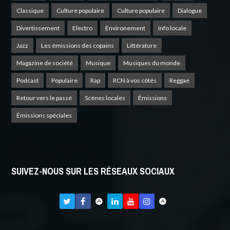
Classique
Culture populaire
Culture populaire
Dialogue
Divertissement
Electro
Environement
Info locale
Jazz
Les émissions des copains
Littérature
Magazine de société
Musique
Musiques du monde
Podcast
Populaire
Rap
RCN à vos côtés
Reggae
Retour vers le passé
Scènes locales
Émissions
Émissions spéciales
SUIVEZ-NOUS SUR LES RÉSEAUX SOCIAUX