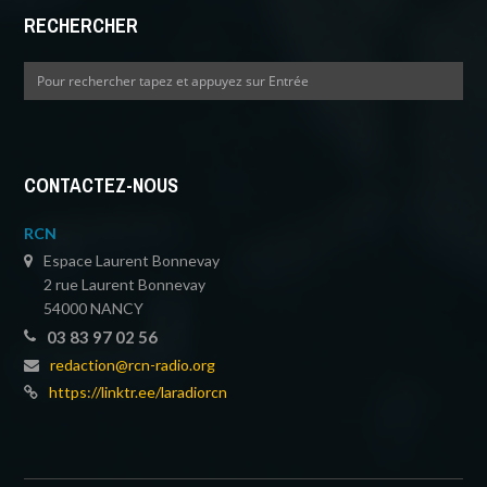
RECHERCHER
CONTACTEZ-NOUS
RCN
Espace Laurent Bonnevay
2 rue Laurent Bonnevay
54000 NANCY
03 83 97 02 56
redaction@rcn-radio.org
https://linktr.ee/laradiorcn