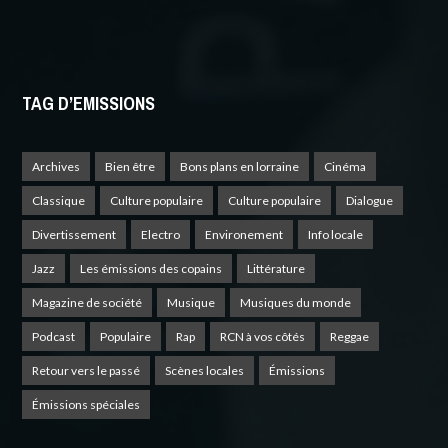
TAG D’EMISSIONS
Archives
Bien être
Bons plans en lorraine
Cinéma
Classique
Culture populaire
Culture populaire
Dialogue
Divertissement
Electro
Environement
Info locale
Jazz
Les émissions des copains
Littérature
Magazine de société
Musique
Musiques du monde
Podcast
Populaire
Rap
RCN à vos côtés
Reggae
Retour vers le passé
Scènes locales
Émissions
Émissions spéciales