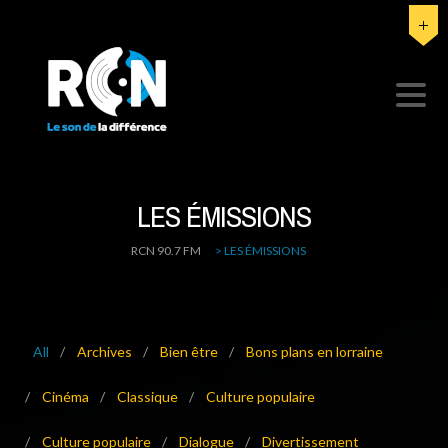
LES ÉMISSIONS
RCN 90.7 FM
>
LES ÉMISSIONS
All
/
Archives
/
Bien être
/
Bons plans en lorraine
/
Cinéma
/
Classique
/
Culture populaire
/
Culture populaire
/
Dialogue
/
Divertissement