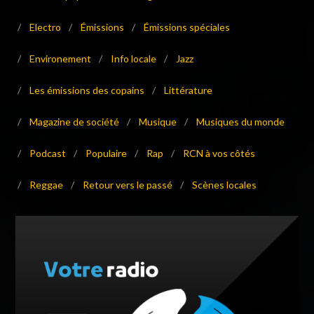
/
Electro
/
Émissions
/
Émissions spéciales
/
Environement
/
Info locale
/
Jazz
/
Les émissions des copains
/
Littérature
/
Magazine de société
/
Musique
/
Musiques du monde
/
Podcast
/
Populaire
/
Rap
/
RCN à vos côtés
/
Reggae
/
Retour vers le passé
/
Scènes locales