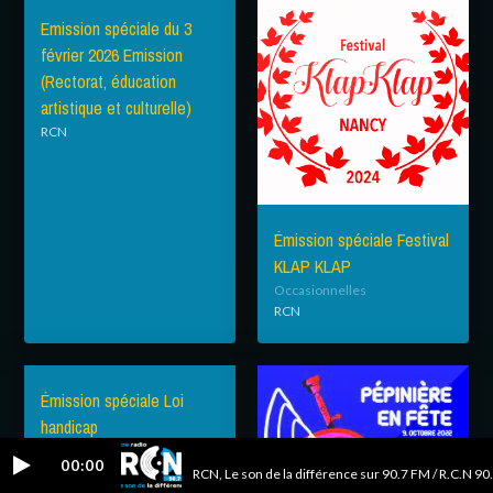
Emission spéciale du 3
février 2026 Emission
(Rectorat, éducation
artistique et culturelle)
RCN
Émission spéciale Festival
KLAP KLAP
Occasionnelles
RCN
Émission spéciale Loi
handicap
RCN
Kavi
00:00
RCN, Le son de la différence sur 90.7 FM / R.C.N 90