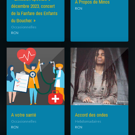
À Propos de Minos
décembre 2023, concert
RCN
de la Fanfare des Enfants
du Boucher. »
Occasionnelles
RCN
A votre santé
Accord des ondes
Occasionnelles
Hebdomadaires
RCN
RCN